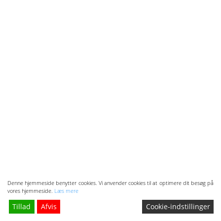
Denne hjemmeside benytter cookies. Vi anvender cookies til at optimere dit besøg på
vores hjemmeside.
Læs mere
Tillad
Afvis
Cookie-indstillinger